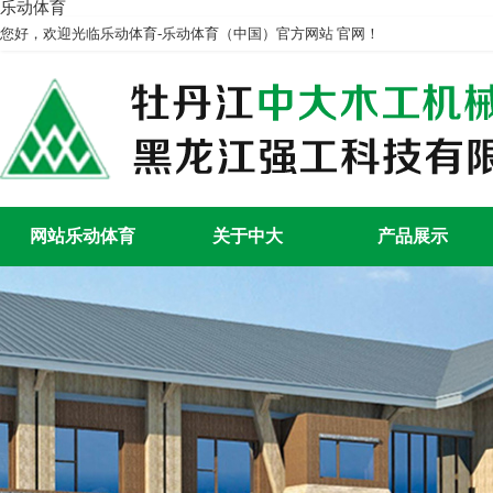
乐动体育
您好，欢迎光临乐动体育-乐动体育（中国）官方网站 官网！
网站乐动体育
关于中大
产品展示