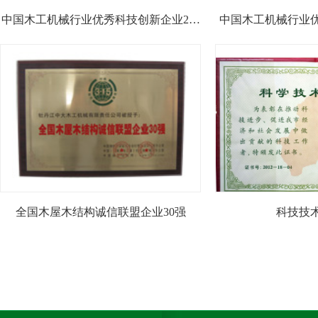
中国木工机械行业优秀科技创新企业201
中国木工机械行业
6年度
产
全国木屋木结构诚信联盟企业30强
科技技