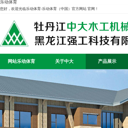
乐动体育
您好，欢迎光临乐动体育-乐动体育（中国）官方网站 官网！
网站乐动体育
关于中大
产品展示