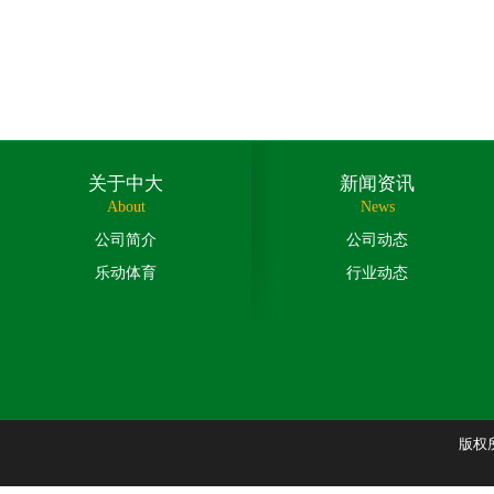
关于中大
新闻资讯
About
News
公司简介
公司动态
乐动体育
行业动态
版权