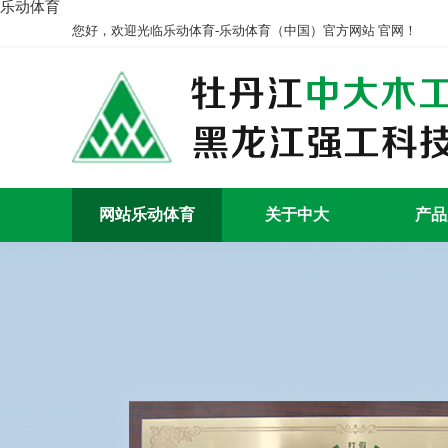
乐动体育
您好，欢迎光临乐动体育-乐动体育（中国）官方网站 官网！
网站乐动体育
关于中大
产品