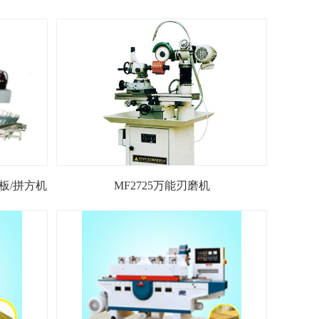
板/拼方机
MF2725万能刃磨机