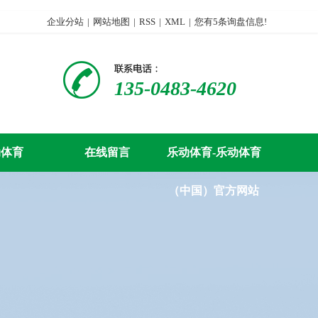
企业分站
|
网站地图
|
RSS
|
XML
|
您有
5
条询盘信息!
135-0483-4620
动体育
在线留言
乐动体育-乐动体育
（中国）官方网站