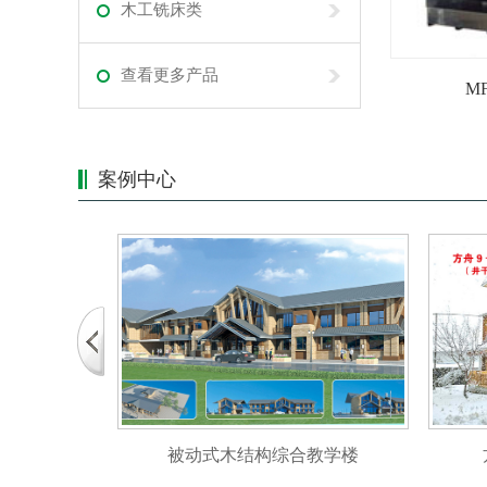
木工铣床类
查看更多产品
M
案例中心
被动式木结构综合教学楼