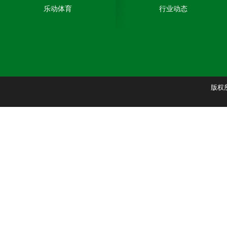
乐动体育
行业动态
版权