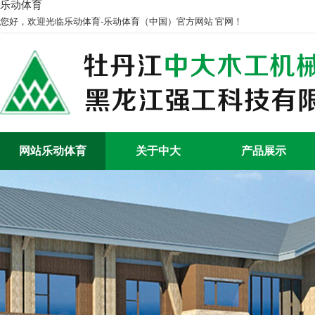
乐动体育
您好，欢迎光临乐动体育-乐动体育（中国）官方网站 官网！
网站乐动体育
关于中大
产品展示